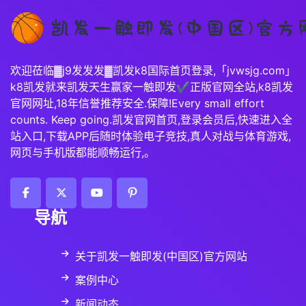
欢迎莅临▓j9发发发▓凯发k8国际首页登录,「jvwsjg.com」
k8凯发就来凯发天生赢家一触即发✔正版官网全站,k8凯发
官网网址,18年信誉推荐安全.保障!Every small effort
counts. Keep going.凯发官网首页,登录会员后,快速进入全
站入口,下载APP后随时体验电子竞技,真人对战与体育游戏,
网页与手机版都能顺畅运行,。
导航
关于凯发一触即发(中国区)官方网站
案例中心
新闻动态