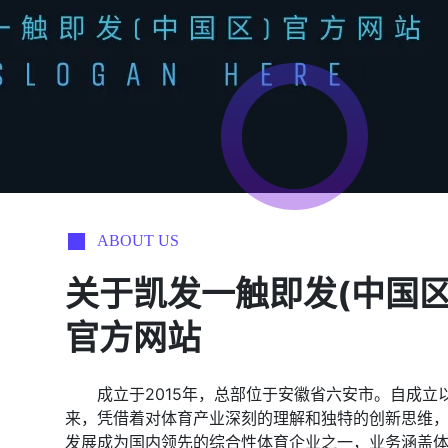
ABOUT US
关于凯发一触即发(中国区
官方网站
成立于2015年，总部位于安徽省六安市。自成立
来，凭借着对体育产业深刻的理解和独特的创新思维
发展成为国内领先的综合性体育企业之一，业务涵盖