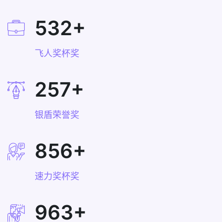
532
+
飞人奖杯奖
257
+
银盾荣誉奖
856
+
速力奖杯奖
963
+