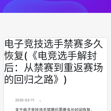
电子竞技选手禁赛多久
恢复(《电竞选手解封
后：从禁赛到重返赛场
的回归之路》)
2026-03-11
关于电子竞技选手禁赛后需要多长时间恢复，