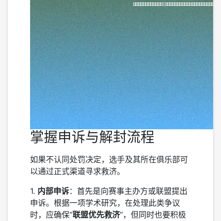
掌握申诉与解封流程
如果不认同处罚决定，选手及其所在俱乐部可
以通过正式渠道寻求救济。
1.
内部申诉
：首先是向赛事主办方或联盟提出
申诉。根据一项学术研究，在处理此类争议
时，应确保“
联盟优先救济
”，但同时也要积极