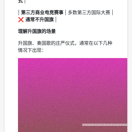
式
|
|
第三方商业电竞赛事
| 多数第三方国际大赛 |
❌
通常不升国旗
|
理解升国旗的场景
升国旗、奏国歌的庄严仪式，通常在以下几种
情况下出现：