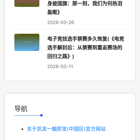
身披国旗：那一刻，我们为何热泪
盈眶》
2026-03-26
电子竞技选手禁赛多久恢复(《电竞
选手解封后：从禁赛到重返赛场的
回归之路》)
2026-03-11
导航
关于凯发一触即发(中国区)官方网站