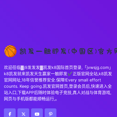
欢迎莅临▓j9发发发▓凯发k8国际首页登录,「jvwsjg.com」
k8凯发就来凯发天生赢家一触即发✔正版官网全站,k8凯发
官网网址,18年信誉推荐安全.保障!Every small effort
counts. Keep going.凯发官网首页,登录会员后,快速进入全
站入口,下载APP后随时体验电子竞技,真人对战与体育游戏,
网页与手机版都能顺畅运行,。