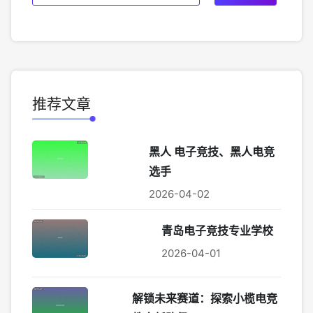
推荐文章
黑人 电子竞技、黑人电竞
选手
2026-04-02
青岛电子竞技专业学校
2026-04-01
解锁未来赛道：探索小榄电竞