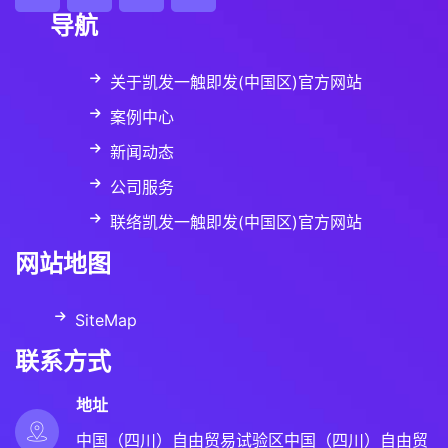
导航
关于凯发一触即发(中国区)官方网站
案例中心
新闻动态
公司服务
联络凯发一触即发(中国区)官方网站
网站地图
SiteMap
联系方式
地址
中国（四川）自由贸易试验区中国（四川）自由贸