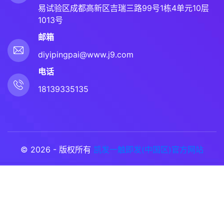
易试验区成都高新区吉瑞三路99号1栋4单元10层
1013号
邮箱
diyipingpai@www.j9.com
电话
18139335135
© 2026 - 版权所有
凯发一触即发(中国区)官方网站