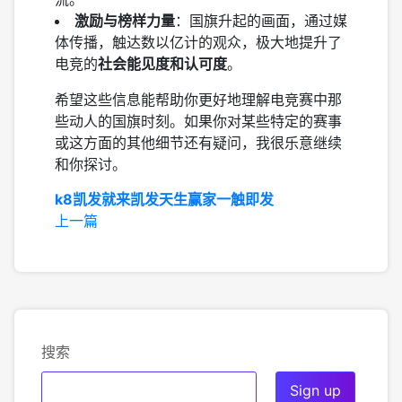
激励与榜样力量
：国旗升起的画面，通过媒
体传播，触达数以亿计的观众，极大地提升了
电竞的
社会能见度和认可度
。
希望这些信息能帮助你更好地理解电竞赛中那
些动人的国旗时刻。如果你对某些特定的赛事
或这方面的其他细节还有疑问，我很乐意继续
和你探讨。
k8凯发就来凯发天生赢家一触即发
上一篇
搜索