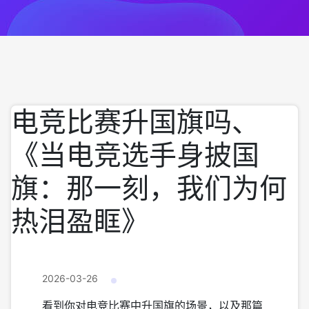
电竞比赛升国旗吗、
《当电竞选手身披国
旗：那一刻，我们为何
热泪盈眶》
2026-03-26
看到你对电竞比赛中升国旗的场景，以及那篇